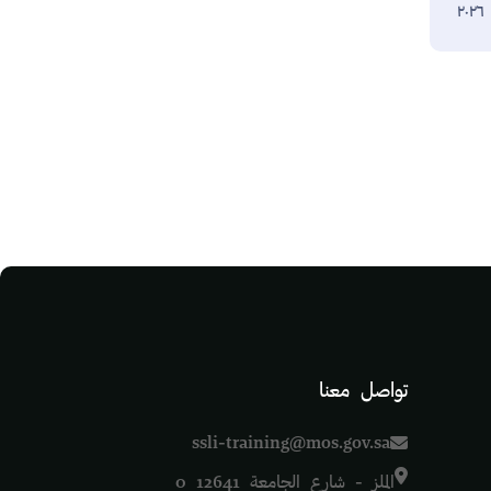
تواصل معنا
ssli-training@mos.gov.sa
الملز - شارع الجامعة 12641 0